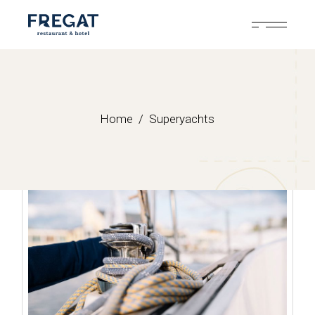
Skip
to
the
content
Home
Superyachts