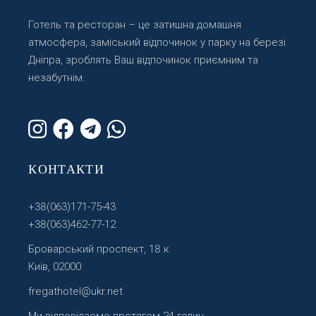
Готель та ресторан – це затишна домашня
атмосфера, заміський відпочинок у парку на березі
Дніпра, зроблять Ваш відпочинок приємним та
незабутнім.
КОНТАКТИ
+38(063)171-75-43
+38(063)462-77-12
Броварський проспект, 18 к
Київ, 02000
fregathotel@ukr.net
Ми відповідаємо протягом 24 годин